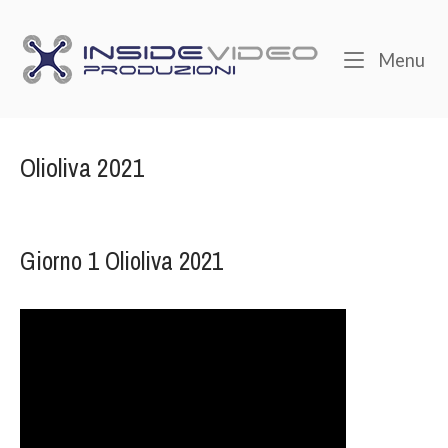
Skip
to
Home
Me
Menu
content
Olioliva 2021
Giorno 1 Olioliva 2021